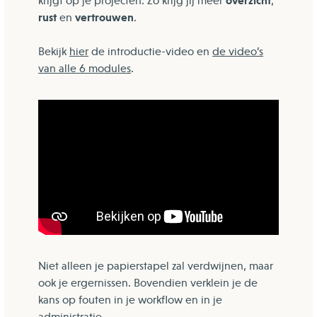
overzicht
krijgt op je projecten. Zo krijg jij meer
,
rust
vertrouwen
en
.
Bekijk
hier
de introductie-video en
de video’s
van alle 6 modules
.
Niet alleen je papierstapel zal verdwijnen, maar
ook je ergernissen. Bovendien verklein je de
kans op fouten in je workflow en in je
administratie.