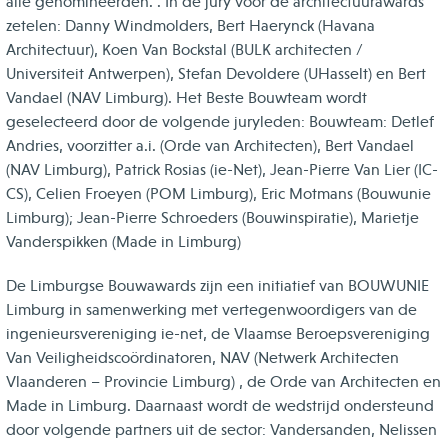
alle genomineerden. . In de jury voor de architectuurawards
zetelen: Danny Windmolders, Bert Haerynck (Havana
Architectuur), Koen Van Bockstal (BULK architecten /
Universiteit Antwerpen), Stefan Devoldere (UHasselt) en Bert
Vandael (NAV Limburg). Het Beste Bouwteam wordt
geselecteerd door de volgende juryleden: Bouwteam: Detlef
Andries, voorzitter a.i. (Orde van Architecten), Bert Vandael
(NAV Limburg), Patrick Rosias (ie-Net), Jean-Pierre Van Lier (IC-
CS), Celien Froeyen (POM Limburg), Eric Motmans (Bouwunie
Limburg); Jean-Pierre Schroeders (Bouwinspiratie), Marietje
Vanderspikken (Made in Limburg)
De Limburgse Bouwawards zijn een initiatief van BOUWUNIE
Limburg in samenwerking met vertegenwoordigers van de
ingenieursvereniging ie-net, de Vlaamse Beroepsvereniging
Van Veiligheidscoördinatoren, NAV (Netwerk Architecten
Vlaanderen – Provincie Limburg) , de Orde van Architecten en
Made in Limburg. Daarnaast wordt de wedstrijd ondersteund
door volgende partners uit de sector: Vandersanden, Nelissen