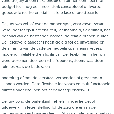
vond de jury al een huzarenstuk om binnen een heel nipt
budget toch nog een mooi, sterk conceptueel ontworpen
gebouw te realiseren, dat in latere fase uitbreidbaar is.
De jury was vol lof over de binnenzijde, waar zowel zwaar
werd ingezet op functionaliteit, leefbaarheid, flexibiliteit, het
behoud van de bestaande bomen, de relatie binnen-buiten.
De liefdevolle aandacht heeft geleid tot de uitwerking en
detaillering van de vaste bemeubeling, materiaalkeuzes,
mooie ruimtelijkheid en lichtinval. De flexibiliteit in het plan
werd bekomen door een schuifdeurensysteem, waardoor
ruimtes zoals de klaslokalen
onderling of met de leerstraat verbonden of gescheiden
kunnen worden. Deze flexibele leerzones en multifunctionele
ruimtes ondersteunen het hedendaags onderwijs.
De jury vond de buitenkant net iets minder liefdevol
uitgewerkt, in tegenstelling tot de zorg die er aan de
binnenzijde werd gespendeerd. Dit woog uiteindelijk niet op