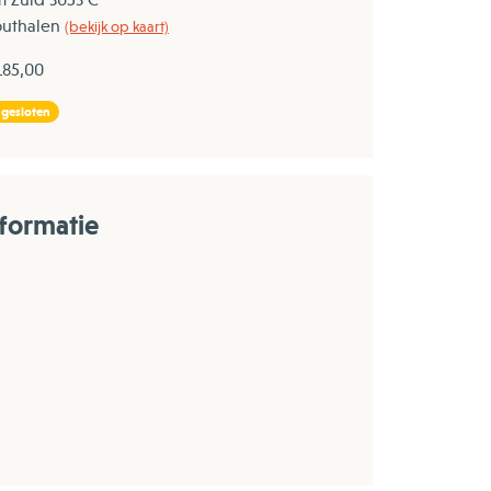
outhalen
(bekijk op kaart)
 185,00
 gesloten
formatie