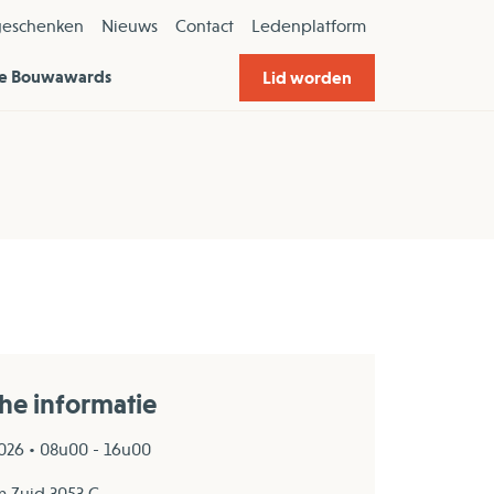
geschenken
Nieuws
Contact
Ledenplatform
e Bouwawards
Lid worden
che informatie
026 • 08u00 - 16u00
 Zuid 3053 C