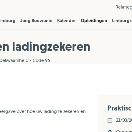
Relatie
Limburg
Jong Bouwunie
Kalender
Opleidingen
Limburgs
nen ladingzekeren
akbekwaamheid - Code 95
Praktis
eergave over hoe uw lading te zekeren en
21/03/2
Centrum