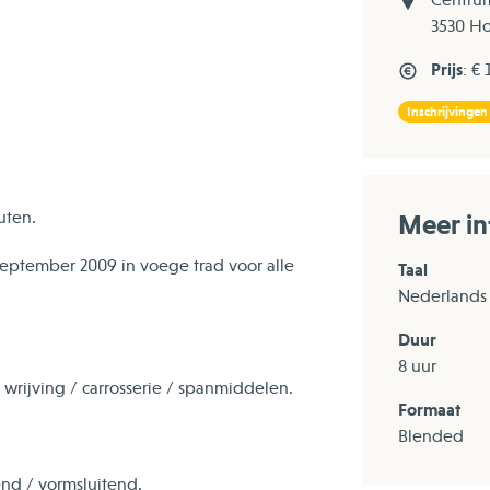
3530 H
Prijs
: €
Inschrijvingen
uten.
Meer in
september 2009 in voege trad voor alle
Taal
Nederlands
Duur
8 uur
wrijving / carrosserie / spanmiddelen.
Formaat
Blended
end / vormsluitend.