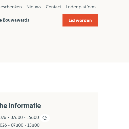
geschenken
Nieuws
Contact
Ledenplatform
e Bouwawards
Lid worden
che informatie
026 • 07u00 - 15u00
026 • 07u00 - 15u00