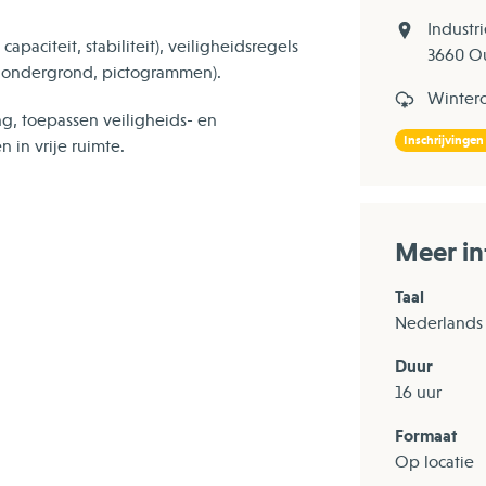
Industr
apaciteit, stabiliteit), veiligheidsregels
3660 O
it ondergrond, pictogrammen).
Winter
ng, toepassen veiligheids- en
Inschrijvingen
n in vrije ruimte.
Meer in
Taal
Nederlands
Duur
16 uur
Formaat
Op locatie