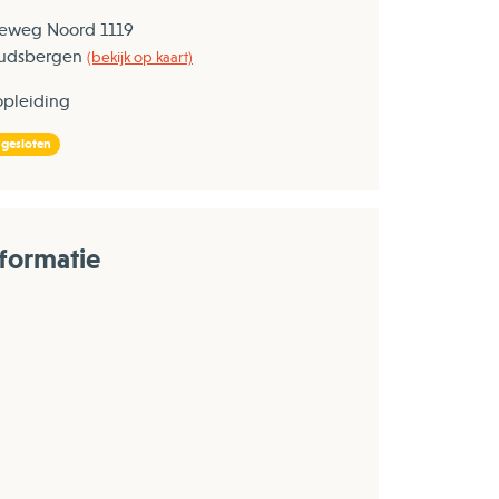
ieweg Noord 1119
udsbergen
(bekijk op kaart)
opleiding
 gesloten
formatie