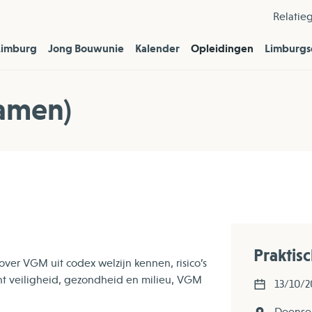
Relatie
Limburg
Jong Bouwunie
Kalender
Opleidingen
Limburgs
xamen)
Praktis
ver VGM uit codex welzijn kennen, risico’s
t veiligheid, gezondheid en milieu, VGM
13/10/2
Deense 