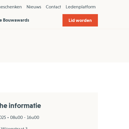
geschenken
Nieuws
Contact
Ledenplatform
e Bouwawards
Lid worden
che informatie
025 • 08u00 - 16u00
Wijersstraat 3