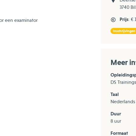
3740 Bi
Prijs
: €
or een examinator
Inschrijvingen
Meer in
Opleidings
DS Training
Taal
Nederlands
Duur
8 uur
Formaat