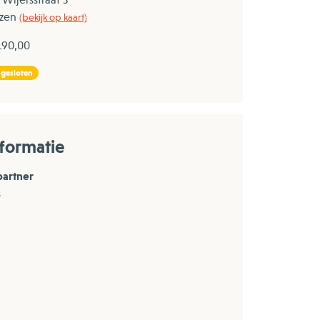
lzen
(bekijk op kaart)
 190,00
 gesloten
formatie
partner
s