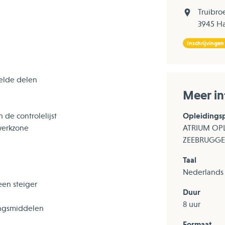
Truibro
3945 
Inschrijvingen
telde delen
Meer in
Opleidings
de controlelijst
 werkzone
ATRIUM OP
ZEEBRUGGE
Taal
Nederlands
en steiger
Duur
8 uur
ingsmiddelen
Formaat