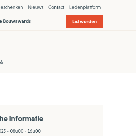
geschenken
Nieuws
Contact
Ledenplatform
e Bouwawards
Lid worden
 &
che informatie
025 • 08u00 - 16u00