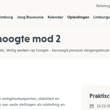
Relatie
Limburg
Jong Bouwunie
Kalender
Opleidingen
Limburgs
 hoogte mod 2
gte, Veilig werken op hoogte - bevoegd persoon steigergebruik
Praktis
veiligheidsaspecten, stabiliteit en
van vaste stellingen als rolstelling en
13/11/2