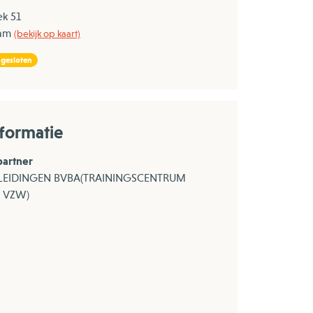
ek 51
Ham
(bekijk op kaart)
 gesloten
formatie
partner
LEIDINGEN BVBA(TRAININGSCENTRUM
 VZW)