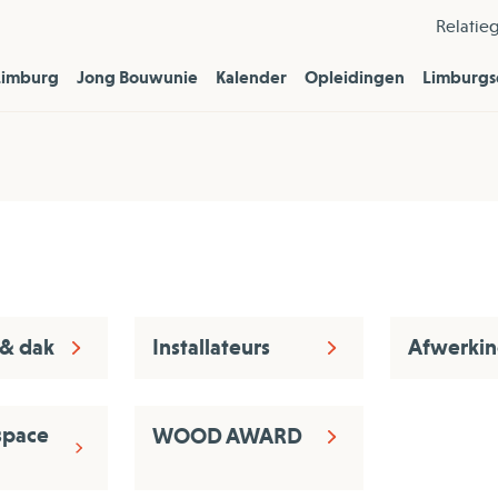
Relatie
Limburg
Jong Bouwunie
Kalender
Opleidingen
Limburgs
& dak
Installateurs
Afwerki
espace
WOOD AWARD