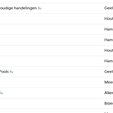
nvoudige handelingen
Geel
8u
Hout
Ham
Ham
Hout
Ham-
 Pools
Geel
8u
Mee
Alke
8u
Bilz