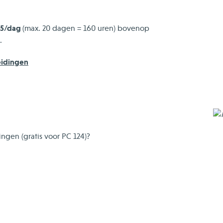
55/dag
(max. 20 dagen = 160 uren) bovenop
.
eidingen
ingen (gratis voor PC 124)?