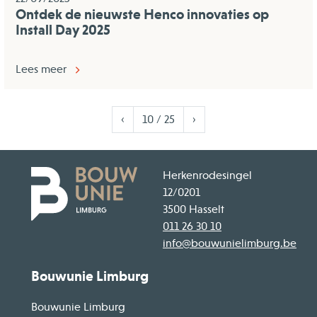
Ontdek de nieuwste Henco innovaties op
Install Day 2025
Lees meer
Vorige
Volgende
‹
10 / 25
›
Herkenrodesingel
12/0201
3500 Hasselt
011 26 30 10
info@bouwunielimburg.be
Bouwunie Limburg
Bouwunie Limburg