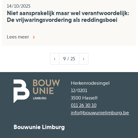
14/10/2025
Niet aansprakelijk maar wel verantwoordelijk:
De vrijwaringsvordering als reddingsboei
Lees meer
Vorige
Volgende
‹
9 / 25
›
Herkenrodesingel
12/0201
3500 Hasselt
011 26 30 10
info@bouwunielimburg.be
Bouwunie Limburg